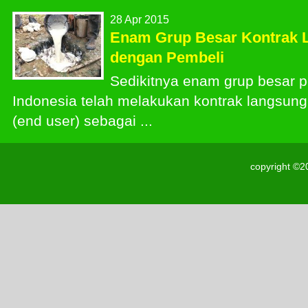
28 Apr 2015
Enam Grup Besar Kontrak 
dengan Pembeli
Sedikitnya enam grup besar 
Indonesia telah melakukan kontrak langsun
(end user) sebagai ...
copyright ©