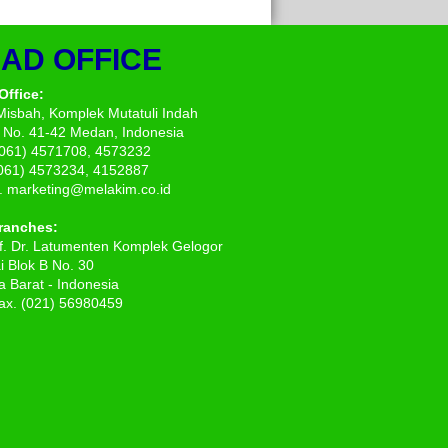
AD OFFICE
Office:
 Misbah, Komplek Mutatuli Indah
 No. 41-42 Medan, Indonesia
(061) 4571708, 4573232
(061) 4573234, 4152887
. marketing@melakim.co.id
ranches:
of. Dr. Latumenten Komplek Gelogor
 Blok B No. 30
a Barat - Indonesia
ax. (021) 56980459