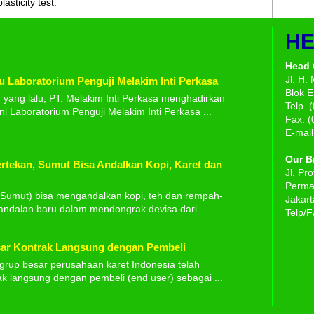
asticity test.
HE
Head 
Jl. H.
u Laboratorium Penguji Melakim Inti Perkasa
Blok E
 yang lalu, PT. Melakim Inti Perkasa menghadirkan
Telp. 
i Laboratorium Penguji Melakim Inti Perkasa ...
Fax. 
E-mail
Our B
rtekan, Sumut Bisa Andalkan Kopi, Karet dan
Jl. Pr
Permai
Sumut) bisa mengandalkan kopi, teh dan rempah-
Jakart
ndalan baru dalam mendongrak devisa dari ...
Telp/F
ar Kontrak Langsung dengan Pembeli
grup besar perusahaan karet Indonesia telah
k langsung dengan pembeli (end user) sebagai ...