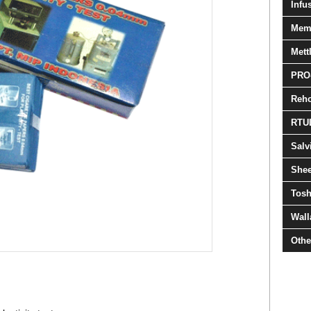
Infus
Mem
Mett
PRO
Reh
RTU
Salv
She
Tosh
Wall
Othe