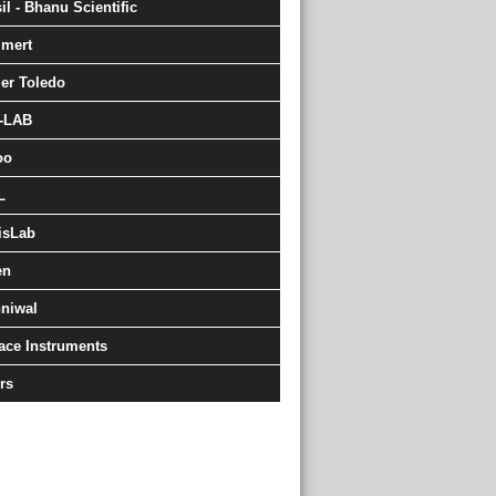
il - Bhanu Scientific
mert
ler Toledo
-LAB
oo
L
isLab
en
niwal
ace Instruments
rs