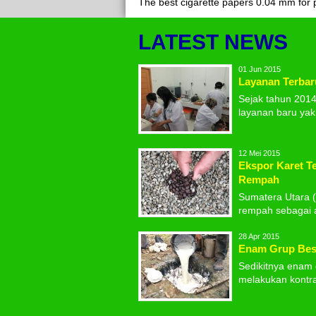
The best cigarette papers 0.04 mm for pl
LATEST NEWS
01 Jun 2015
Layanan Terbar
Sejak tahun 2014
layanan baru yakn
12 Mei 2015
Ekspor Karet Te
Rempah
Sumatera Utara (
rempah sebagai a
28 Apr 2015
Enam Grup Bes
Sedikitnya enam 
melakukan kontra