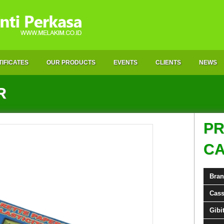
IFICATES
OUR PRODUCTS
EVENTS
CLIENTS
NEWS
R
P
C
Bra
Cass
Gibi