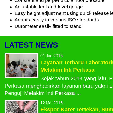
Constant and perpendicular foot pressure
Adjustable feet and level gauge
Easy height adjustment using quick release 
Adapts easily to various ISO standards
Durometer easily fitted to stand
LATEST NEWS
01 Jun 2015
Layanan Terbaru Laborator
Melakim Inti Perkasa
Sejak tahun 2014 yang lalu, P
Perkasa menghadirkan layanan baru yakni L
Penguji Melakim Inti Perkasa ...
12 Mei 2015
Ekspor Karet Tertekan, Sum